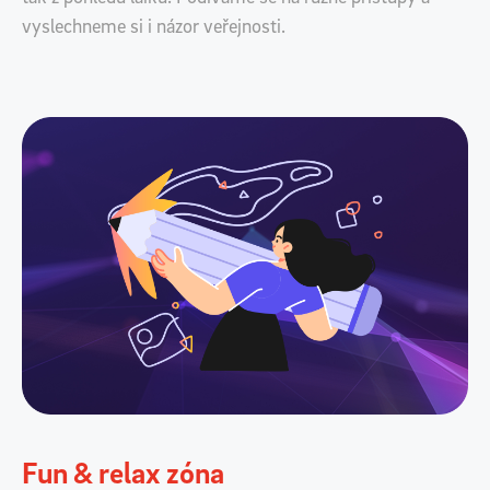
vyslechneme si i názor veřejnosti.
Fun & relax zóna