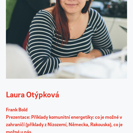
Laura Otýpková
Frank Bold
Prezentace: Příklady komunitní energetiky: co je možné v
zahraničí (příklady z Nizozemí, Německa, Rakouska), co je
možné u nás.