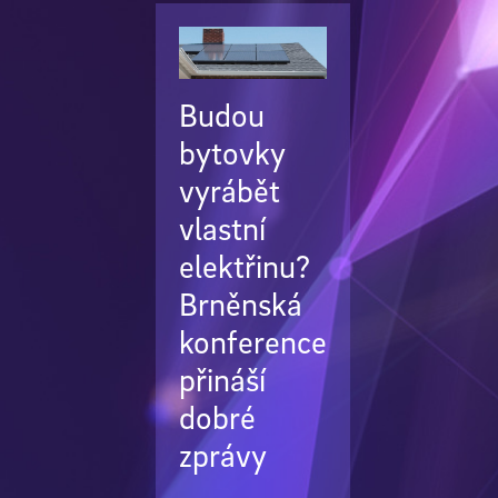
Budou
bytovky
vyrábět
vlastní
elektřinu?
Brněnská
konference
přináší
dobré
zprávy