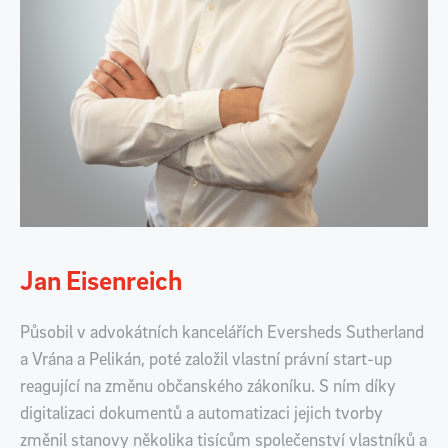
Jan Eisenreich
Působil v advokátních kancelářích Eversheds Sutherland
a Vrána a Pelikán, poté založil vlastní právní start-up
reagující na změnu občanského zákoníku. S ním díky
digitalizaci dokumentů a automatizaci jejich tvorby
změnil stanovy několika tisícům společenství vlastníků a