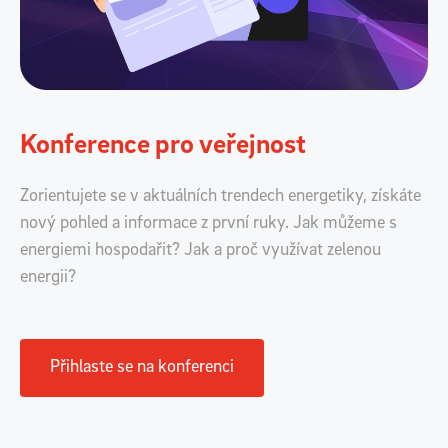
Konference pro veřejnost
Zorientujete se v aktuálních trendech energetiky, získáte
nový pohled a informace z první ruky. Jak můžeme s
energiemi hospodařit? Jak a proč využívat zelenou
energii?
Přihlaste se na konferenci