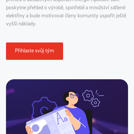
přehled o dosažených úsporách energií. Aplikace také
poskytne přehled o výrobě, spotřebě a množství sdílené
elektřiny a bude motivovat členy komunity uspořit ještě
vyšší náklady.
Přihlaste svůj tým