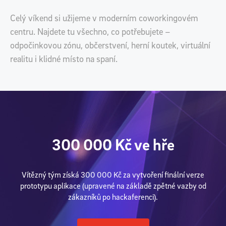
Celý víkend si užijeme v moderním coworkingovém
centru. Najdete tu všechno, co potřebujete –
odpočinkovou zónu, občerstvení, herní koutek, virtuální
realitu i klidné místo na spaní.
300 000 Kč ve hře
Vítězný tým získá 300 000 Kč za vytvoření finální verze
prototypu aplikace (upravené na základě zpětné vazby od
zákazníků po hackaferenci).